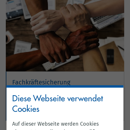
Fachkräftesicherung
Hier finden Sie Informationen zur
Diese Webseite verwendet
Fachkräftesicherung im Landkreis Cloppenburg.
Cookies
Weitere Informationen
Auf dieser Webseite werden Cookies