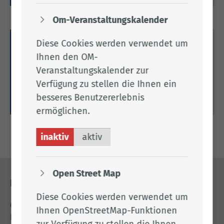
Om-Veranstaltungskalender
Diese Cookies werden verwendet um
Verkehrs­ordnungswidrigkeiten
Ihnen den OM-
Hier finden Sie Verfahrensinformationen und
Veranstaltungskalender zur
gelangen zur Online-Anhörung.
Verfügung zu stellen die Ihnen ein
besseres Benutzererlebnis
Weitere Informationen
ermöglichen.
inaktiv
aktiv
Open Street Map
Kontakt
Diese Cookies werden verwendet um
04471 15 0
Ihnen OpenStreetMap-Funktionen
kreishaus@lkclp.de
zur Verfügung zu stellen die Ihnen