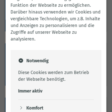
Funktion der Webseite zu ermöglichen.
Online-Anträge für den Bereich „Ordnung &
Darüber hinaus verwenden wir Cookies und
Verkehr“
vergleichbare Technologien, um z.B. Inhalte
Weitere Informationen
und Anzeigen zu personalisieren und die
Zugriffe auf unserer Webseite zu
analysieren.
Ausländerangelegenheiten
Notwendig
Hier finden Sie alles zum Thema
Ausländerangelegenheiten.
Diese Cookies werden zum Betrieb
Weitere Informationen
der Webseite benötigt.
Immer aktiv
Fahrerlaubnisse
Komfort