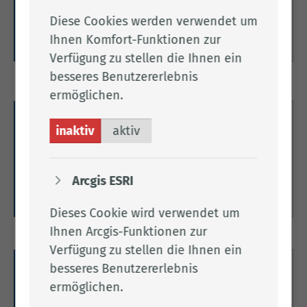
Hier finden Sie alles zum Thema Fahrerlaubnisse.
Diese Cookies werden verwendet um
Ihnen Komfort-Funktionen zur
Weitere Informationen
Verfügung zu stellen die Ihnen ein
besseres Benutzererlebnis
ermöglichen.
Feuerwehr & Rettungsdienst
inaktiv
aktiv
Hier finden Sie Informationen zur Feuerwehr und
zum Rettungsdienst im Landkreis.
Arcgis ESRI
Weitere Informationen
Dieses Cookie wird verwendet um
Ihnen Arcgis-Funktionen zur
Verfügung zu stellen die Ihnen ein
besseres Benutzererlebnis
Jagd- & Waffenwesen
ermöglichen.
Hier finden Sie Informationen zum Thema Jagd-