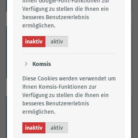
Ihnen Google-Font-Funktionen zur
Weitere Informationen
Verfügung zu stellen die Ihnen ein
besseres Benutzererlebnis
ermöglichen.
Unterbringung für psychisch Kranke
inaktiv
aktiv
Hier finden Sie alles zum Thema Unterbringung
für psychisch Kranke.
Komsis
Weitere Informationen
Diese Cookies werden verwendet um
Ihnen Komsis-Funktionen zur
Verfügung zu stellen die Ihnen ein
besseres Benutzererlebnis
Verkehr
ermöglichen.
Hier finden Sie alles zum Thema Verkehr.
inaktiv
aktiv
Weitere Informationen