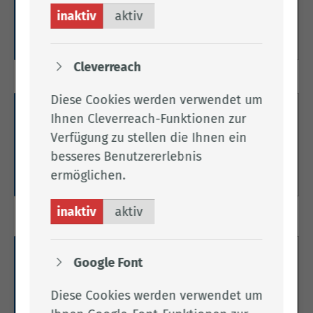
und Waffenwesen.
inaktiv
aktiv
Weitere Informationen
Cleverreach
Diese Cookies werden verwendet um
Kfz-Zulassung
Ihnen Cleverreach-Funktionen zur
Verfügung zu stellen die Ihnen ein
Hier finden Sie alles zum Thema Kfz-Zulassung.
besseres Benutzererlebnis
ermöglichen.
Weitere Informationen
inaktiv
aktiv
Meldewesen
Google Font
Hier finden Sie alles zum Thema Meldewesen.
Diese Cookies werden verwendet um