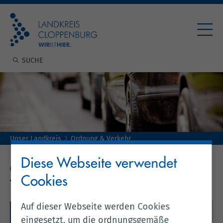
Unser Landkreis
Ordnung & Verkehr
Diese Webseite verwendet
ORDNUNG & VERKEHR
Cookies
Auf dieser Webseite werden Cookies
Online-Anträge
eingesetzt, um die ordnungsgemäße