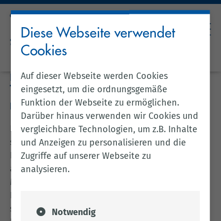
Diese Webseite verwendet
Cookies
Auf dieser Webseite werden Cookies
KARRIERE
eingesetzt, um die ordnungsgemäße
Funktion der Webseite zu ermöglichen.
Ihre Karriere beim Landkreis Cloppenburg
Darüber hinaus verwenden wir Cookies und
Das modern ausgestattete Kreishaus befindet
vergleichbare Technologien, um z.B. Inhalte
sich in der Kreisstadt Cloppenburg mit ca. 35.000
und Anzeigen zu personalisieren und die
Einwohnern. Beim Landkreis Cloppenburg
Zugriffe auf unserer Webseite zu
arbeiten ca. 1.100 Mitarbeiterinnen und
analysieren.
Mitarbeiter, davon ca. die Hälfte im Kreishaus.
Darunter finden Sie nicht nur Verwaltungskräfte,
sondern auch Tierärztinnen und Tierärzte,
Notwendig