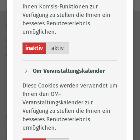
Ihnen Komsis-Funktionen zur
Verfügung zu stellen die Ihnen ein
besseres Benutzererlebnis
Kontakt
ermöglichen.
04471 15 0
inaktiv
aktiv
kreishaus@lkclp.de
www.lkclp.de
Om-Veranstaltungskalender
Adresse
Diese Cookies werden verwendet um
Landkreis Cloppenburg
Eschstr. 29
Ihnen den OM-
49661 Cloppenburg
Veranstaltungskalender zur
Verfügung zu stellen die Ihnen ein
Rechtliches
besseres Benutzererlebnis
ermöglichen.
Impressum
Datenschutz