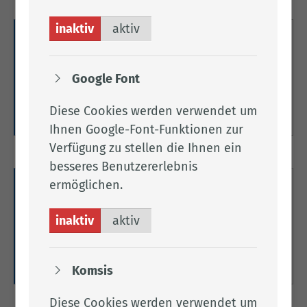
inaktiv
aktiv
Ausbildung
Du bist auf der Suche nach einem Ausbildungs-
Google Font
oder Studienplatz?
Diese Cookies werden verwendet um
Zum Ausbildungsangebot
Ihnen Google-Font-Funktionen zur
Verfügung zu stellen die Ihnen ein
besseres Benutzererlebnis
ermöglichen.
Hinweise
inaktiv
aktiv
Nachfolgend finden Sie Hinweise zu unserem
Bewerbungsverfahren.
Zu den Hinweisen
Komsis
Diese Cookies werden verwendet um