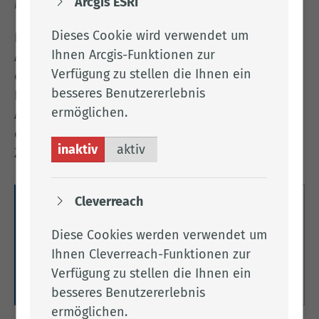
Arcgis ESRI
Mitarbeiter.
Dieses Cookie wird verwendet um
Neben den guten Übernahme- und
Ihnen Arcgis-Funktionen zur
Aufstiegschancen, der fundierten Ausbildung und
Verfügung zu stellen die Ihnen ein
einem sicheren Arbeitsplatz, bietet die
besseres Benutzererlebnis
Kreisverwaltung vor allem ein angenehmes
ermöglichen.
Arbeitsumfeld. Bei uns kommt es nicht nur auf
die fachliche Kompetenz, sondern auch auf
inaktiv
aktiv
Zusammenhalt und Teamwork an.
Cleverreach
Stellenangebote
Diese Cookies werden verwendet um
In unserem Bewerberportal finden Sie unsere
Ihnen Cleverreach-Funktionen zur
aktuellen Stellenangebote.
Verfügung zu stellen die Ihnen ein
Zu unseren Stellenangeboten
besseres Benutzererlebnis
ermöglichen.