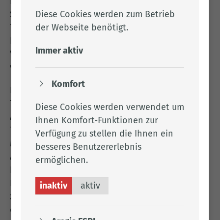
Bauingenieurinnen und Bauingenieure,
Diese Cookies werden zum Betrieb
Sozialarbeiterinnen und Sozialarbeiter,
der Webseite benötigt.
Technikerinnen und Techniker sowie viele mehr.
Das Kreishaus ist damit nicht nur Arbeitsplatz für
Immer aktiv
Verwaltungsfachkräfte, sondern Treffpunkt vieler
verschiedener Berufsgruppen.
Komfort
Flexible Arbeitszeiten, zahlreiche
Teilzeitarbeitsplätze mit unterschiedlichen
Diese Cookies werden verwendet um
Arbeitszeitmodellen und die Möglichkeit der
Ihnen Komfort-Funktionen zur
Telearbeit bieten unseren Mitarbeiterinnen und
Verfügung zu stellen die Ihnen ein
Mitarbeitern familienfreundliche
besseres Benutzererlebnis
Arbeitsbedingungen. Eine
ermöglichen.
Betriebskindertagesstätte bringt komfortable
Betreuungsmöglichkeiten für den Nachwuchs bis
inaktiv
aktiv
zu drei Jahren. Eine hauseigene Kantine sorgt für
das leibliche Wohl der Mitarbeiterinnen und