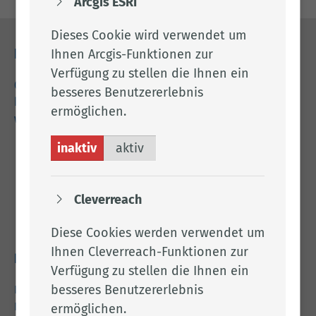
Arcgis ESRI
Dieses Cookie wird verwendet um
Ihnen Arcgis-Funktionen zur
Kontakt
Verfügung zu stellen die Ihnen ein
04471 15 0
besseres Benutzererlebnis
kreishaus@lkclp.de
ermöglichen.
www.lkclp.de
inaktiv
aktiv
Adresse
Landkreis Cloppenburg
Cleverreach
Eschstr. 29
49661 Cloppenburg
Diese Cookies werden verwendet um
Ihnen Cleverreach-Funktionen zur
Rechtliches
Verfügung zu stellen die Ihnen ein
besseres Benutzererlebnis
Impressum
Datenschutz
ermöglichen.