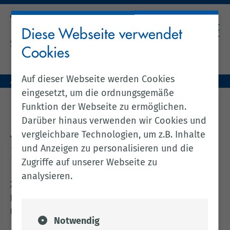
Diese Webseite verwendet
Cookies
Auf dieser Webseite werden Cookies
Aktuelles (zentral)
Amtsblatt Nr. 24 / 2026 vom 26.02.2026
eingesetzt, um die ordnungsgemäße
zurück zur vorherigen Seite
Funktion der Webseite zu ermöglichen.
Darüber hinaus verwenden wir Cookies und
Amtsblatt Nr. 24 / 2026 vom
vergleichbare Technologien, um z.B. Inhalte
und Anzeigen zu personalisieren und die
26.02.2026
Zugriffe auf unserer Webseite zu
analysieren.
2 Bekanntmachungen gem. UVPG über die
Nichtdurchführung einer
Umweltverträglichkeitsprüfung
Notwendig