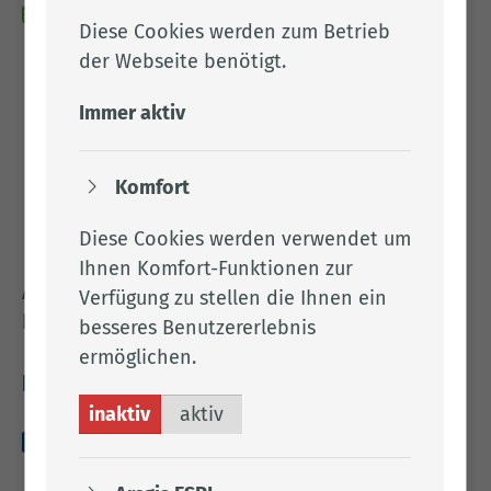
26.02.2026
Diese Cookies werden zum Betrieb
der Webseite benötigt.
Bekanntmachung gem. § 5 (2) UVPG* über
die Nichtdurchführung einer
Immer aktiv
Umweltverträglichkeitsprüfung (Löningen)
Bekanntmachung gem. § 5 (2) UVPG* über
Komfort
die Nichtdurchführung einer
Diese Cookies werden verwendet um
Umweltverträglichkeitsprüfung (Essen)
Ihnen Komfort-Funktionen zur
Alles Weitere entnehmen Sie bitte dem
Verfügung zu stellen die Ihnen ein
beigefügten Anhang.
besseres Benutzererlebnis
ermöglichen.
Downloads
inaktiv
aktiv
amts­blatt_­024_­2026-­02-­26.pdf (122.56 KB)